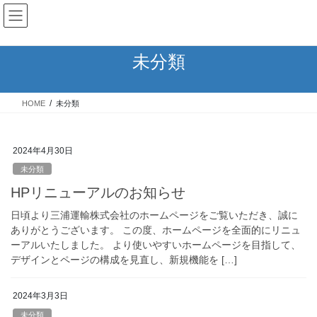
コ
ナ
三浦運輸株式会社
ン
ビ
テ
ゲ
ン
ー
未分類
ツ
シ
へ
ョ
ス
ン
HOME
未分類
キ
に
ッ
移
プ
動
2024年4月30日
未分類
HPリニューアルのお知らせ
日頃より三浦運輸株式会社のホームページをご覧いただき、誠に
ありがとうございます。 この度、ホームページを全面的にリニュ
ーアルいたしました。 より使いやすいホームページを目指して、
デザインとページの構成を見直し、新規機能を […]
2024年3月3日
未分類