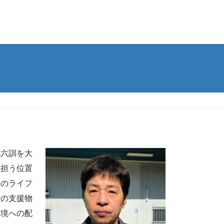
践六訓を大
を担う位置
済のライフ
時の支援物
環境への配