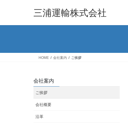
コ
ナ
ン
ビ
三浦運輸株式会社
テ
ゲ
ン
ー
ツ
シ
へ
ョ
ス
ン
キ
に
ッ
移
HOME
会社案内
ご挨拶
プ
動
会社案内
ご挨拶
会社概要
沿革