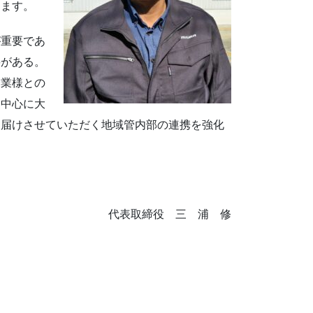
ります。
が重要であ
要がある。
企業様との
を中心に大
お届けさせていただく地域管内部の連携を強化
代表取締役 三 浦 修